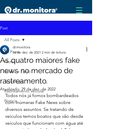
Post
All Posts
dr.monitora
All Posts
16 de dez. de 2021
2 min de leitura
As quatro maiores fake
Motos
news no mercado de
Roubo e Furto
rastreamento.
Tecnologia
Atualizado:
29 de dez. de 2022
Rastreamento Veicular
Todos nós já fomos bombardeados 
Notícia
com inúmeras Fake News sobre 
diversos assuntos. Se tratando de 
veículos temos boatos que vão desde 
veículos que funcionam com água até 