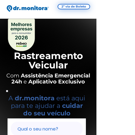
2ª via de Boleto
Rastreamento
Veicular
Com
Assistência Emergencial
24h
e
Aplicativo Exclusivo
A
dr.monitora
está aqui
para te ajudar a
cuidar
do seu veículo