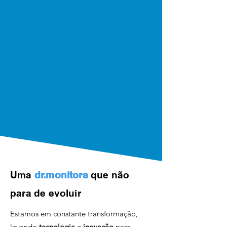
Uma
dr.monitora
que não
para de evoluir
Estamos em constante transformação,
levando
tecnologia
e
inovação
para