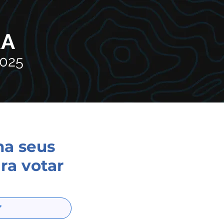
RA
2025
ha seus
ra votar