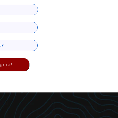
gora!