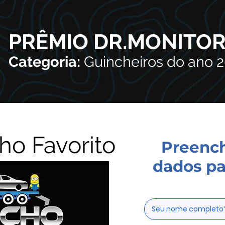
PRÊMIO DR.MONITO
Categoria:
Guincheiros do ano 
o Favorito
Preenc
dados pa