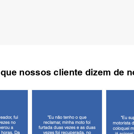
 que nossos cliente dizem de n
eador, fui
"Eu não tenho o que
"Eu su
vezes no
reclamar, minha moto foi
motorista 
perou a
furtada duas vezes e as duas
coloquei m
 horas. Da
vezes foi recuperada, no
já acionei