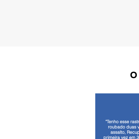
O
"Tenho esse rastr
roubado duas 
assalto, Recu
primeira vez em 3