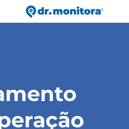
amento
co
peração