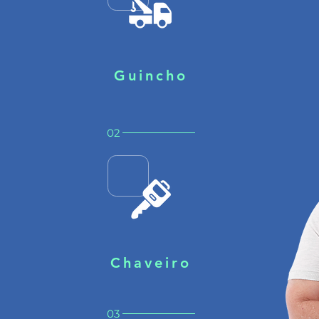
Guincho
02
Chaveiro
03