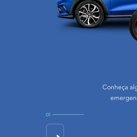
​Conheça al
emergenci
01