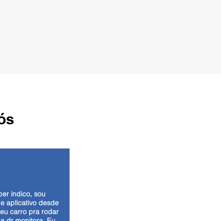
ós
per indico, sou
de aplicativo desde
eu carro pra rodar
 a dr monitora. Eu