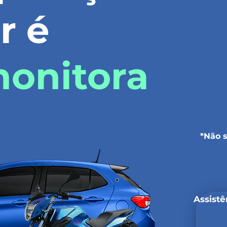
r é
monitora
*Não 
Assistê