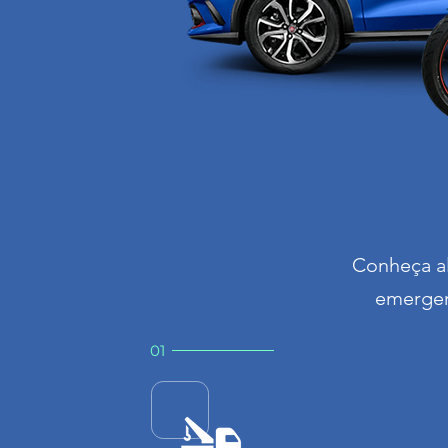
​Conheça a
emergenc
01