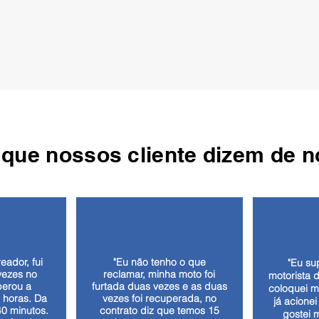
 que nossos cliente dizem de n
eador, fui
"Eu não tenho o que
"Eu su
vezes no
reclamar, minha moto foi
motorista 
perou a
furtada duas vezes e as duas
coloquei m
 horas. Da
vezes foi recuperada, no
já acionei
0 minutos.
contrato diz que temos 15
gostei 