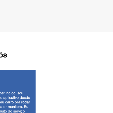
ós
per indico, sou
de aplicativo desde
eu carro pra rodar
 a dr monitora. Eu
muito do serviço