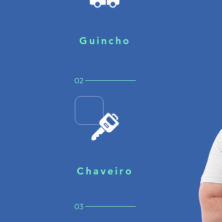
Guincho
02
Chaveiro
03