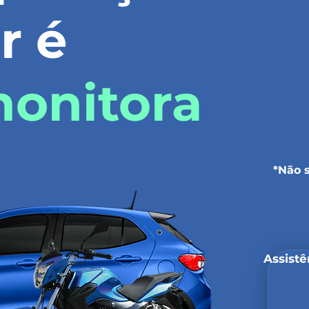
r é
monitora
*Não 
Assistê