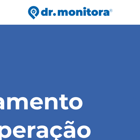
amento
co
peração