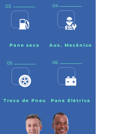
04
03
Pane seca
Aux. Mecânico
06
05
Troca de Pneu
Pane Elétrica