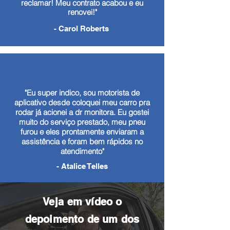
reclamar! Meu contrato acabou e eu
renovei!"
- Carol Roberts
"Eu super indico, sou motorista de
aplicativo desde coloquei meu carro pra
rodar já acionei a dr monitora. Eu gostei
muito do serviço prestado, meu pneu
furou e eles prontamente enviaram a
assistência e foram bem rápidos no
atendimento"
- Atalice Telles
Veja em vídeo o
depoimento de um dos