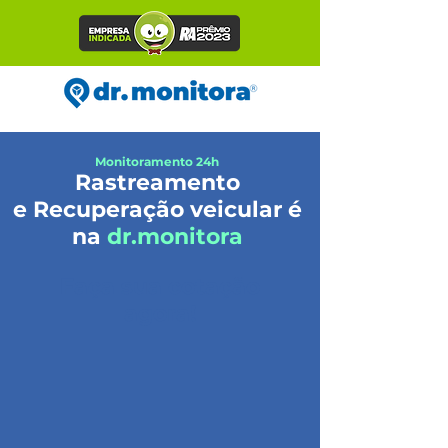
Monitoramento 24h
Rastreamento
e Recuperação veicular é
na
dr.monitora
Faça sua cotação
agora!