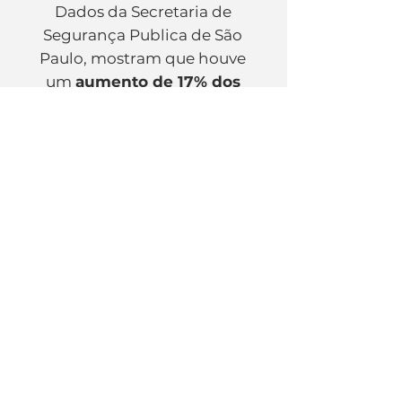
Dados da Secretaria de
Segurança Publica de São
Paulo, mostram que houve
um
aumento de 17% dos
roubos e furtos de veículos
em São Paulo
. Descubra
por que somos a melhor
opção para cuidar do seu
veículo.
01
Líder em recuperação
veicular
02
Central de atendimento 24h
03
Alarme digital