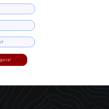
gora!