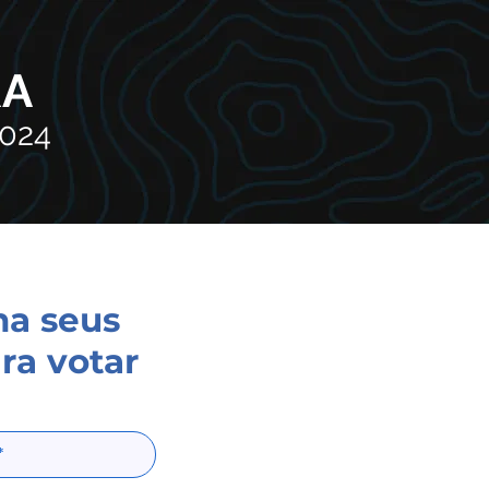
RA
2024
ha seus
ra votar