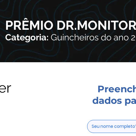
PRÊMIO DR.MONITO
Categoria:
Guincheiros do ano 
er
Preenc
dados pa