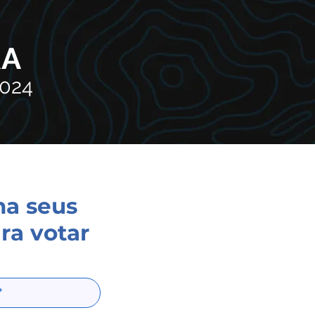
RA
2024
ha seus
ra votar