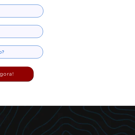
gora!