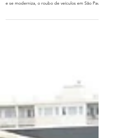
2026 mal começou, mas alguns problemas
continuam familiares. Enquanto muita coisa muda
e se moderniza, o roubo de veículos em São Paulo
seguem como uma preocupação real para quem
depende do carro ou da moto todos os dias. Logo
no primeiro trimestre do ano, os números já eram
preocupantes. Só em janeiro e fevereiro, foram
registradas 23.719 ocorrências, segundo dados da
Secretaria de Segurança Pública. Na prática, esses
crimes acontecem de forma cada vez mais rápida
e silencio